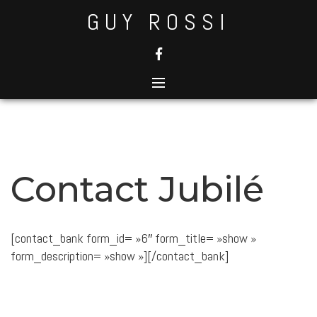
Skip
GUY ROSSI
to
content
Contact Jubilé
[contact_bank form_id= »6″ form_title= »show »
form_description= »show »][/contact_bank]